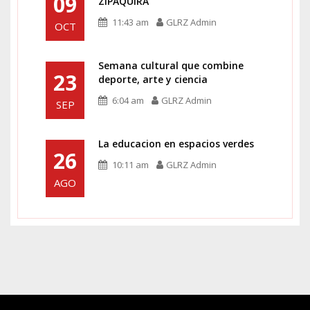
09
ZIPAQUIRÁ
11:43 am
GLRZ Admin
OCT
Semana cultural que combine
23
deporte, arte y ciencia
6:04 am
GLRZ Admin
SEP
La educacion en espacios verdes
26
10:11 am
GLRZ Admin
AGO