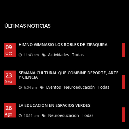
ÚLTIMAS NOTICIAS
LA IMPORTANCIA DE LA MUSICA EN LA FORMACION
10
INTEGRAL DE NUESTROS ESTUDIANTES
Ago
Neuroeducación
Todas
10:05 am
LOS MÁRTIRES ZIPAQUIREÑOS: GUARDIANES DE LA
06
LIBERTAD
Ago
Actividades
Eventos
Todas
3:38 pm
OLIMPIADAS DE ESPAÑOL, 2024
30
May
Actividades
Todas
9:54 pm