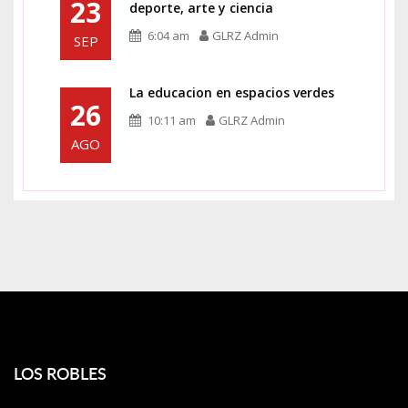
23
deporte, arte y ciencia
6:04 am
GLRZ Admin
SEP
La educacion en espacios verdes
26
10:11 am
GLRZ Admin
AGO
LOS ROBLES