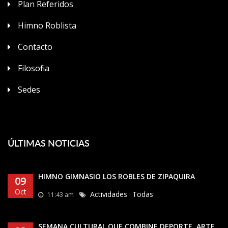
Plan Referidos
Himno Roblista
Contacto
Filosofia
Sedes
ÚLTIMAS NOTICIAS
DE ZIPAQUIRÁ
LA IMPORTANCIA DE LA MUSICA E
10
INTEGRAL DE NUESTROS ESTUDIA
Ago
as
Neuroeducación
To
10:05 am
NE DEPORTE, ARTE